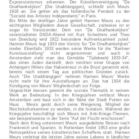
Expressionismus erkennen. Der Künstlervereinigung "De
Onafhankelijken" (Die Unabhängigen), schließt sich Meurs
1918 an. Sie gelten als das holländische Pendant zu der
"Societé des Artistes Indépendants" in Paris.
Bis Mitte der dreißiger Jahre gehört Harmen Meurs zu den
wichtigsten Mitgliedern dieser Gesellschaft, zeitweise ist er
sogar ihr Vorsitzender. Dem von "De Onafhankelijken"
veranstalteten DADA-Abend mit Kurt Schwitters und Theo
van Doesburg wird 1922 besondere Aufmerksamkeit zuteil.
Harmen Meurs legt 1933 den Vorsitz für "De Onafhankelijken"
nieder. Ebenfalls 1933 werden seine Werke für die "Berliner
Kunstausstellung" nicht angenommen und auch in
Amsterdam zieht man das Gemälde "Tijdebeeld 1933-34",
das einen Juden darstellt, dem inmitten einer Gruppe von
Anhängern Hitlers das Hakenkreuz in die Brust gerammt wird,
bereits nach einem Tag aus politischen Gründen zurück.
Auch "Die Unabhängigen" nehmen Harmen Meurs' Werke
nicht mehr für ihre Ausstellungen an. Das hat 1934 die
Kündigung von Meurs' Mitgliedschaft zur Folge.
Ungeachtet dessen gewinnt die soziale Thematik in seinem
Werk an Bedeutung. In den Kriegsjahren verlässt Meurs
Amsterdam und baut sich in der Nähe der Stadt Putten ein
Haus . Meurs gerät durch seine Weigerung, Mitglied der
Reichskulturkammer zu werden, in die Isolation. Während der
Kriegsjahre beschäftigt sich Meurs mit Anti-Kriegs-Themen,
wie beispielsweise in der Serie "Auf der Flucht erschossen".
Nach dem Krieg unternimmt Meurs ausgedehnte Reisen nach
Frankreich und Spanien. In Rotterdam findet 1953 eine große
Retrospektive seines künstlerischen Schaffens statt. Harmen
Meurs verbringt die letzten Jahre seines Lebens in ländlicher